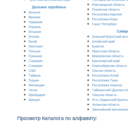
Новгородская область
Дальнее зарубежье
Псковская область
Бельгия
Республика Карелия
Венгрия
Республика Коми
Германия
Санкт-Петербург
Израиль
Сибир
Испания
Италия
Агинский Бурятский авт
Китай
Алтайский край
Монголия
Бурятия
Польша
Иркутская область
Румыния
Кемеровская область
Словакия
Красноярский край
Словакия
Новосибирская область
США
Омская область
Тайвань
Республика Алтай
Турция
Республика Тыва
Финляндия
Республика Хакасия
Чехия
Таймырский (Долгано-Н
Швейцария
Томская область
Швеция
Усть-Ордынский Бурятс
Читинская область
Эвенкийский автономны
Просмотр Каталога по алфавиту: