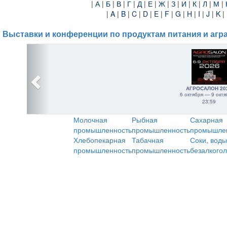
|
А
|
Б
|
В
|
Г
|
Д
|
Е
|
Ж
|
З
|
И
|
К
|
Л
|
М
|
|
A
|
B
|
C
|
D
|
E
|
F
|
G
|
H
|
I
|
J
|
K
|
Выставки и конференции по продуктам питания и агр
АГРОСАЛОН 20
6 октября — 9 октя
23:59
Молочная
Рыбная
Сахарная
промышленность
промышленность
промышле
Хлебопекарная
Табачная
Соки, воды
промышленность
промышленность
безалкого