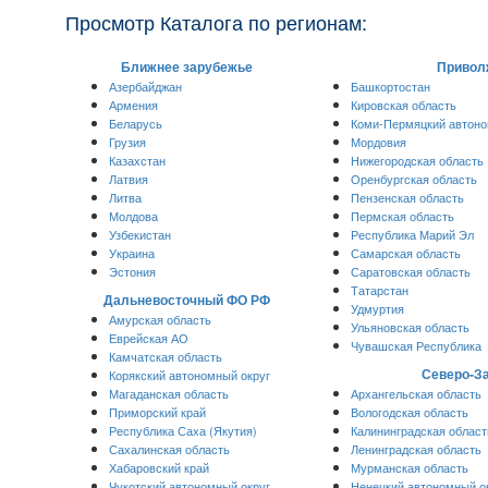
Просмотр Каталога по регионам:
Ближнее зарубежье
Привол
Азербайджан
Башкортостан
Армения
Кировская область
Беларусь
Коми-Пермяцкий автоно
Грузия
Мордовия
Казахстан
Нижегородская область
Латвия
Оренбургская область
Литва
Пензенская область
Молдова
Пермская область
Узбекистан
Республика Марий Эл
Украина
Самарская область
Эстония
Саратовская область
Татарстан
Дальневосточный ФО РФ
Удмуртия
Амурская область
Ульяновская область
Еврейская АО
Чувашская Республика
Камчатская область
Северо-З
Корякский автономный округ
Магаданская область
Архангельская область
Приморский край
Вологодская область
Республика Саха (Якутия)
Калининградская област
Сахалинская область
Ленинградская область
Хабаровский край
Мурманская область
Чукотский автономный округ
Ненецкий автономный о