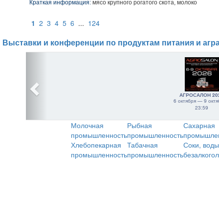
Краткая информация:
мясо крупного рогатого скота, молоко
1
2
3
4
5
6
...
124
Выставки и конференции по продуктам питания и агр
АГРОСАЛОН 20
6 октября — 9 октя
23:59
Молочная
Рыбная
Сахарная
промышленность
промышленность
промышле
Хлебопекарная
Табачная
Соки, воды
промышленность
промышленность
безалкого