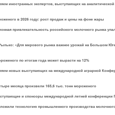
ляем иностранных экспертов, выступающих на аналитическо
оженого в 2026 году: рост продаж и цены на фоне жары
онная привлекательность российского молочного рынка упала
ылько: «Для мирового рынка важнее урожай на Большом Юге
роженого по итогам года может вырасти на 12%
ляем новых выступающих на международной аграрной Конфе
етыре месяца произвели 165,6 тыс. тонн мороженого
ступающие и спонсоры международной летней конференции 
дложили технологию промышленного производства молочного