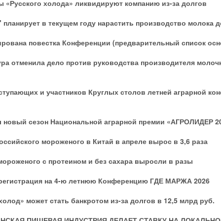
 «Русского холода» ликвидируют компанию из-за долгов
 планирует в текущем году нарастить производство молока до
рована повестка Конференции (предварительный список осн
ура отменила дело против руководства производителя молоч
ступающих и участников Круглых столов летней аграрной к
л новый сезон Национальной аграрной премии «АГРОЛИДЕР 2
оссийского мороженого в Китай в апреле вырос в 3,6 раза
ороженого с протеином и без сахара выросли в разы
 регистрация на 4-ю летнюю Конференцию ГДЕ МАРЖА 2026
холод» может стать банкротом из-за долгов в 12,5 млрд руб.
АНСКАЯ ПИЩЕВАЯ ИНДУСТРИЯ ДЕЛАЕТ СТАВКУ НА ЛОКАЛЬНО