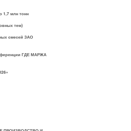
 1,7 млн тонн
овных тем)
ных смесей ЗАО
онференции ГДЕ МАРЖА
026»
Е ПРОИЗВОДСТВО И