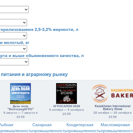
ерилизованное 2,5-3,2% жирности, л
и молотый, кг
рта и выше обыкновенного качества, л
 питания и аграрному рынку
День поля
АГРОСАЛОН 2026
Kazakhstan International
"ВолгоградАГРО"
Bakery Show
6 октября — 9 октября в
6 августа — 7 августа в
28 октября — 30 октября в
23:59
23:59
23:59
Рыбная
Сахарная
Кондитерская
Масложировая
промышленность
промышленность
промышленность
промышленност