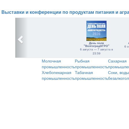
Выставки и конференции по продуктам питания и агр
День поля
"ВолгоградАГРО"
6 о
6 августа — 7 августа в
23:59
Молочная
Рыбная
Сахарная
промышленность
промышленность
промышле
Хлебопекарная
Табачная
Соки, воды
промышленность
промышленность
безалкого