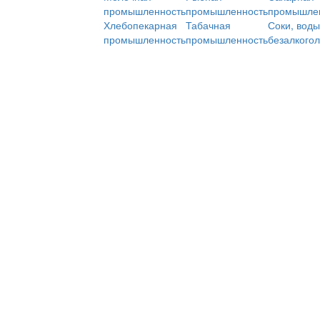
промышленность
промышленность
промышле
Хлебопекарная
Табачная
Соки, воды
промышленность
промышленность
безалкого