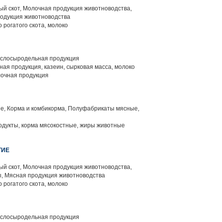
й скот, Молочная продукция животноводства,
родукция животноводства
 рогатого скота, молоко
слосыродельная продукция
ая продукция, казеин, сырковая масса, молоко
лочная продукция
, Корма и комбикорма, Полуфабрикаты мясные,
одукты, корма мясокостные, жиры животные
ТИЕ
й скот, Молочная продукция животноводства,
, Мясная продукция животноводства
 рогатого скота, молоко
слосыродельная продукция