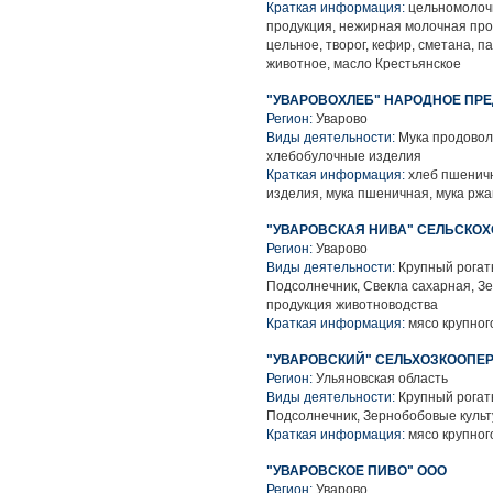
Краткая информация:
цельномолочн
продукция, нежирная молочная про
цельное, творог, кефир, сметана, п
животное, масло Крестьянское
"УВАРОВОХЛЕБ" НАРОДНОЕ ПРЕ
Регион:
Уварово
Виды деятельности:
Мука продовол
хлебобулочные изделия
Краткая информация:
хлеб пшеничн
изделия, мука пшеничная, мука рж
"УВАРОВСКАЯ НИВА" СЕЛЬСКО
Регион:
Уварово
Виды деятельности:
Крупный рогаты
Подсолнечник, Свекла сахарная, З
продукция животноводства
Краткая информация:
мясо крупного
"УВАРОВСКИЙ" СЕЛЬХОЗКООПЕ
Регион:
Ульяновская область
Виды деятельности:
Крупный рогаты
Подсолнечник, Зернобобовые культ
Краткая информация:
мясо крупного
"УВАРОВСКОЕ ПИВО" ООО
Регион:
Уварово