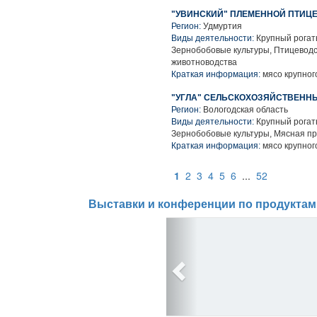
"УВИНСКИЙ" ПЛЕМЕННОЙ ПТИЦ
Регион:
Удмуртия
Виды деятельности:
Крупный рогаты
Зернобобовые культуры, Птицеводс
животноводства
Краткая информация:
мясо крупного
"УГЛА" СЕЛЬСКОХОЗЯЙСТВЕНН
Регион:
Вологодская область
Виды деятельности:
Крупный рогаты
Зернобобовые культуры, Мясная п
Краткая информация:
мясо крупного
1
2
3
4
5
6
...
52
Выставки и конференции по продуктам