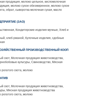
ая продукция, молоко цельное, кисломолочная
дукция, молоко сухое обезжиренное, молоко сухое
ахта, обрат, сыворотка молочная сухая, масло
ДПРИЯТИЕ (ЗАО)
ьственная, Кондитерские изделия мучные, Хлеб и
ый, хлеб ржаной, булочные изделия, сдобные
аная
ХОЗЯЙСТВЕННЫЙ ПРОИЗВОДСТВЕННЫЙ КООП
й скот, Молочная продукция животноводства,
ернобобовые культуры, Свиноводство, Мясная
 рогатого скота, молоко
РАТИВ
й скот, Молочная продукция животноводства,
уры, Мясная продукция животноводства
 рогатого скота, молоко