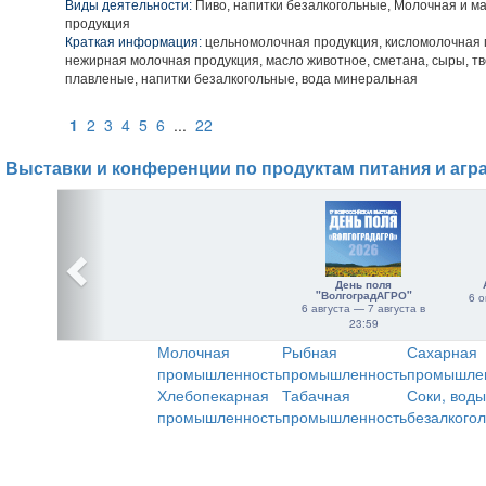
Виды деятельности:
Пиво, напитки безалкогольные, Молочная и 
продукция
Краткая информация:
цельномолочная продукция, кисломолочная 
нежирная молочная продукция, масло животное, сметана, сыры, тв
плавленые, напитки безалкогольные, вода минеральная
1
2
3
4
5
6
...
22
Выставки и конференции по продуктам питания и агр
День поля
"ВолгоградАГРО"
6 о
6 августа — 7 августа в
23:59
Молочная
Рыбная
Сахарная
промышленность
промышленность
промышле
Хлебопекарная
Табачная
Соки, воды
промышленность
промышленность
безалкого