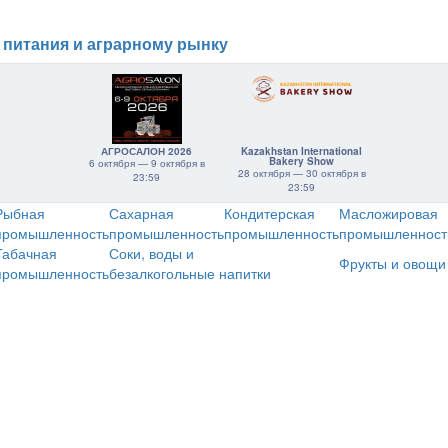
 питания и аграрному рынку
АГРОСАЛОН 2026
Kazakhstan International
Bakery Show
6 октября — 9 октября в
28 октября — 30 октября в
23:59
23:59
Рыбная
Сахарная
Кондитерская
Масложировая
промышленность
промышленность
промышленность
промышленност
Табачная
Соки, воды и
Фрукты и овощи
промышленность
безалкогольные напитки