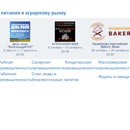
 питания и аграрному рынку
День поля
АГРОСАЛОН 2026
Kazakhstan International
"ВолгоградАГРО"
Bakery Show
6 октября — 9 октября в
6 августа — 7 августа в
28 октября — 30 октября в
23:59
23:59
23:59
Рыбная
Сахарная
Кондитерская
Масложировая
промышленность
промышленность
промышленность
промышленност
Табачная
Соки, воды и
Фрукты и овощи
промышленность
безалкогольные напитки