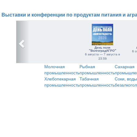
Выставки и конференции по продуктам питания и агр
День поля
"ВолгоградАГРО"
6 о
6 августа — 7 августа в
23:59
Молочная
Рыбная
Сахарная
промышленность
промышленность
промышле
Хлебопекарная
Табачная
Соки, воды
промышленность
промышленность
безалкого