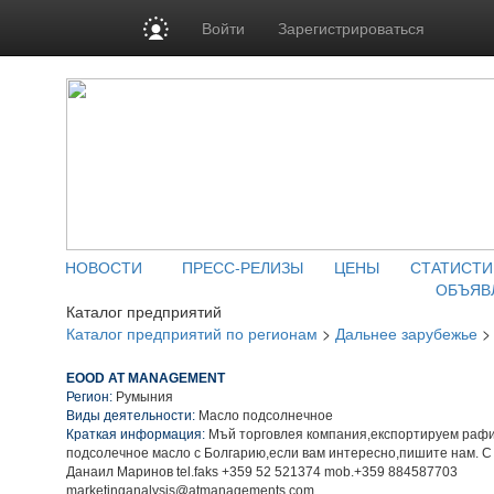
Войти
Зарегистрироваться
НОВОСТИ
ПРЕСС-РЕЛИЗЫ
ЦЕНЫ
СТАТИСТИ
ОБЪЯВ
Каталог предприятий
Каталог предприятий по регионам
>
Дальнее зарубежье
EOOD AT MANAGEMENT
Регион:
Румыния
Виды деятельности:
Масло подсолнечное
Краткая информация:
Мъй торговлея компания,експортируем раф
подсолечное масло с Болгарию,если вам интересно,пишите нам. С
Данаил Маринов tel.faks +359 52 521374 mob.+359 884587703
marketinganalysis@atmanagements.com