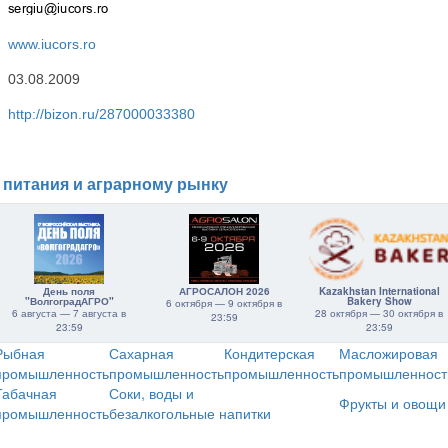
www.iucors.ro
03.08.2009
http://bizon.ru/287000033380
 питания и аграрному рынку
День поля
АГРОСАЛОН 2026
Kazakhstan International
"ВолгоградАГРО"
Bakery Show
6 октября — 9 октября в
6 августа — 7 августа в
28 октября — 30 октября в
23:59
23:59
23:59
Рыбная
Сахарная
Кондитерская
Масложировая
промышленность
промышленность
промышленность
промышленност
Табачная
Соки, воды и
Фрукты и овощи
промышленность
безалкогольные напитки