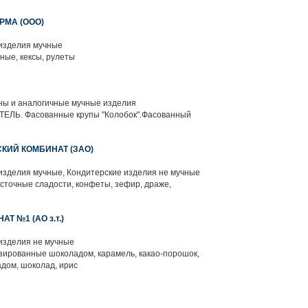
РМА (ООО)
изделия мучные
ные, кексы, рулеты
ны и аналогичные мучные изделия
ЛЬ. Фасованные крупы "Колобок".Фасованный
КИЙ КОМБИНАТ (ЗАО)
изделия мучные, Кондитерские изделия не мучные
сточные сладости, конфеты, зефир, драже,
Т №1 (АО з.т.)
изделия не мучные
зированные шоколадом, карамель, какао-порошок,
дом, шоколад, ирис