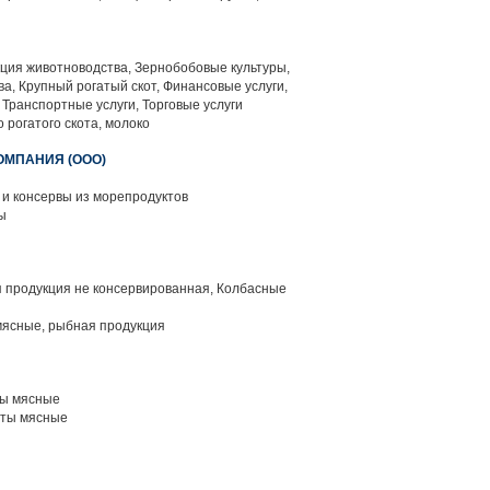
ция животноводства, Зернобобовые культуры,
а, Крупный рогатый скот, Финансовые услуги,
Транспортные услуги, Торговые услуги
 рогатого скота, молоко
ОМПАНИЯ (ООО)
и консервы из морепродуктов
ы
 продукция не консервированная, Колбасные
ясные, рыбная продукция
ы мясные
ты мясные