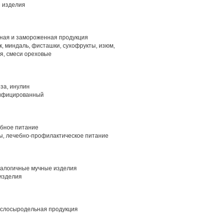
 изделия
ая и замороженная продукция
к, миндаль, фисташки, сухофрукты, изюм,
ая, смеси ореховые
за, инулин
ифицированный
ебное питание
, лечебно-профилактическое питание
алогичные мучные изделия
изделия
слосыродельная продукция