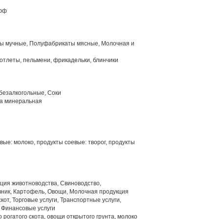
офф
 мучные, Полуфабрикаты мясные, Молочная и
отлеты, пельмени, фрикадельки, блинчики
безалкогольные, Соки
а минеральная
ые: молоко, продукты соевые: творог, продукты
ция животноводства, Свиноводство,
ник, Картофель, Овощи, Молочная продукция
от, Торговые услуги, Транспортные услуги,
 Финансовые услуги
 рогатого скота, овощи открытого грунта, молоко