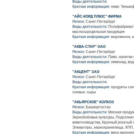
Виды деятельности:
Краткая информация:
пиво: Тиньк
"АЙС-КОРД ПЛЮС" ФИРМА
Регион:
Санкт-Петербург
Виды деятельности:
Полуфабрикаты
маслосыродельная продукция
Краткая информация:
мороженое, к
"АКВА-СТАР" ОАО
Регион:
Санкт-Петербург
Виды деятельности:
Пиво, напитки 
Краткая информация:
лимонад, вод
"АКЦЕНТ" ЗАО
Регион:
Санкт-Петербург
Виды деятельности:
Краткая информация:
продукты соев
соевые: сыры
"АКЬЯРСКОЕ" КОЛХОЗ
Регион:
Башкортостан
Виды деятельности:
Мясная продук
Зернобобовые культуры, Подсолнеч
животноводства, Крупный рогатый ск
Элеваторы, зернохранилища, ХПП,
Краткая информация:
мясо крупного