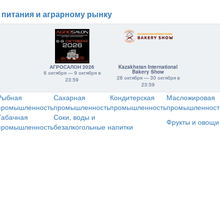
 питания и аграрному рынку
АГРОСАЛОН 2026
Kazakhstan International
Bakery Show
6 октября — 9 октября в
28 октября — 30 октября в
23:59
23:59
Рыбная
Сахарная
Кондитерская
Масложировая
промышленность
промышленность
промышленность
промышленност
Табачная
Соки, воды и
Фрукты и овощи
промышленность
безалкогольные напитки