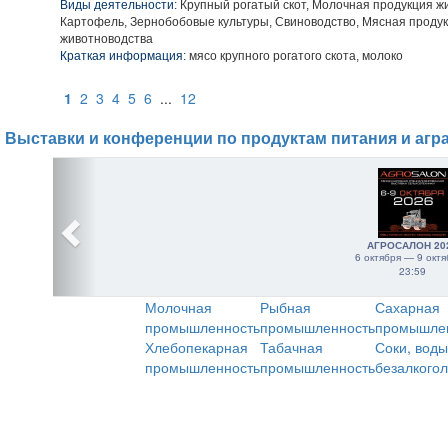
Виды деятельности:
Крупный рогатый скот, Молочная продукция ж
Картофель, Зернобобовые культуры, Свиноводство, Мясная проду
животноводства
Краткая информация:
мясо крупного рогатого скота, молоко
1
2
3
4
5
6
...
12
Выставки и конференции по продуктам питания и агр
АГРОСАЛОН 20
6 октября — 9 октя
23:59
Молочная
Рыбная
Сахарная
промышленность
промышленность
промышле
Хлебопекарная
Табачная
Соки, воды
промышленность
промышленность
безалкого