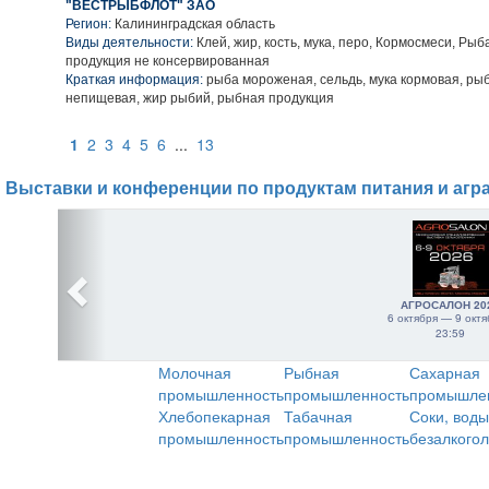
"ВЕСТРЫБФЛОТ" ЗАО
Регион:
Калининградская область
Виды деятельности:
Клей, жир, кость, мука, перо, Кормосмеси, Рыб
продукция не консервированная
Краткая информация:
рыба мороженая, сельдь, мука кормовая, ры
непищевая, жир рыбий, рыбная продукция
1
2
3
4
5
6
...
13
Выставки и конференции по продуктам питания и агр
АГРОСАЛОН 20
6 октября — 9 октя
23:59
Молочная
Рыбная
Сахарная
промышленность
промышленность
промышле
Хлебопекарная
Табачная
Соки, воды
промышленность
промышленность
безалкого