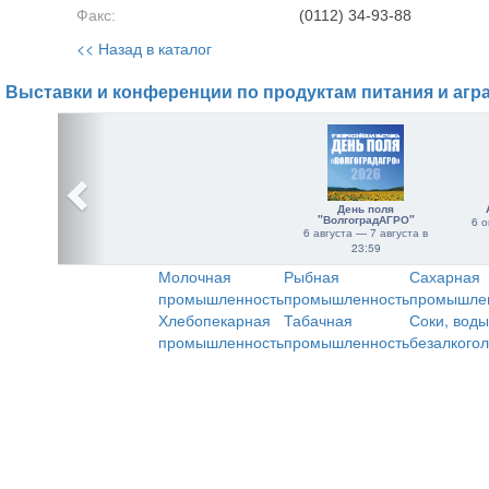
Факс:
(0112) 34-93-88
<< Назад в каталог
Выставки и конференции по продуктам питания и агр
День поля
"ВолгоградАГРО"
6 о
6 августа — 7 августа в
23:59
Молочная
Рыбная
Сахарная
промышленность
промышленность
промышле
Хлебопекарная
Табачная
Соки, воды
промышленность
промышленность
безалкого