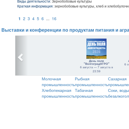
Виды деятельности:
Зернобобовые культуры
Краткая информация:
зернобобовые культуры, хлеб и хлебобулоч
1
2
3
4
5
6
...
16
Выставки и конференции по продуктам питания и агр
День поля
"ВолгоградАГРО"
6 о
6 августа — 7 августа в
23:59
Молочная
Рыбная
Сахарная
промышленность
промышленность
промышле
Хлебопекарная
Табачная
Соки, воды
промышленность
промышленность
безалкого