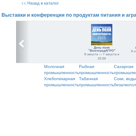
<< Назад в каталог
Выставки и конференции по продуктам питания и агр
День поля
"ВолгоградАГРО"
6 о
6 августа — 7 августа в
23:59
Молочная
Рыбная
Сахарная
промышленность
промышленность
промышле
Хлебопекарная
Табачная
Соки, воды
промышленность
промышленность
безалкого