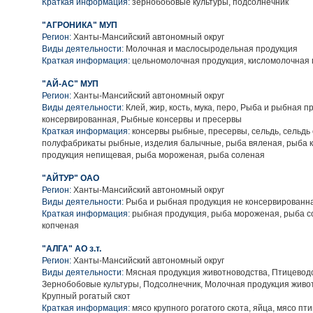
Краткая информация:
зернобобовые культуры, подсолнечник
"АГРОНИКА" МУП
Регион:
Ханты-Мансийский автономный округ
Виды деятельности:
Молочная и маслосыродельная продукция
Краткая информация:
цельномолочная продукция, кисломолочная 
"АЙ-АС" МУП
Регион:
Ханты-Мансийский автономный округ
Виды деятельности:
Клей, жир, кость, мука, перо, Рыба и рыбная п
консервированная, Рыбные консервы и пресервы
Краткая информация:
консервы рыбные, пресервы, сельдь, сельдь
полуфабрикаты рыбные, изделия балычные, рыба вяленая, рыба 
продукция непищевая, рыба мороженая, рыба соленая
"АЙТУР" ОАО
Регион:
Ханты-Мансийский автономный округ
Виды деятельности:
Рыба и рыбная продукция не консервированн
Краткая информация:
рыбная продукция, рыба мороженая, рыба с
копченая
"АЛГА" АО з.т.
Регион:
Ханты-Мансийский автономный округ
Виды деятельности:
Мясная продукция животноводства, Птицеводс
Зернобобовые культуры, Подсолнечник, Молочная продукция живо
Крупный рогатый скот
Краткая информация:
мясо крупного рогатого скота, яйца, мясо пт