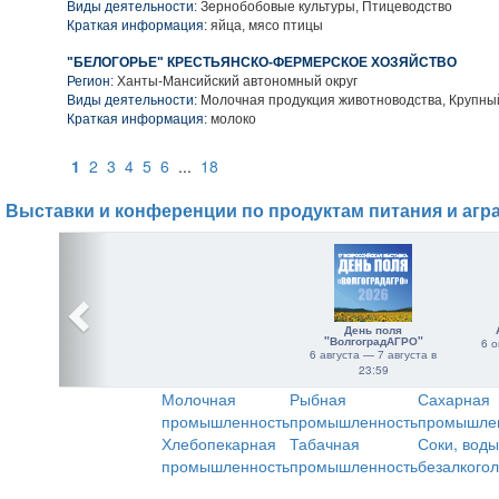
Виды деятельности:
Зернобобовые культуры, Птицеводство
Краткая информация:
яйца, мясо птицы
"БЕЛОГОРЬЕ" КРЕСТЬЯНСКО-ФЕРМЕРСКОЕ ХОЗЯЙСТВО
Регион:
Ханты-Мансийский автономный округ
Виды деятельности:
Молочная продукция животноводства, Крупный
Краткая информация:
молоко
1
2
3
4
5
6
...
18
Выставки и конференции по продуктам питания и агр
День поля
"ВолгоградАГРО"
6 о
6 августа — 7 августа в
23:59
Молочная
Рыбная
Сахарная
промышленность
промышленность
промышле
Хлебопекарная
Табачная
Соки, воды
промышленность
промышленность
безалкого