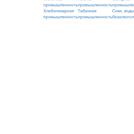
промышленность
промышленность
промышле
Хлебопекарная
Табачная
Соки, воды
промышленность
промышленность
безалкого