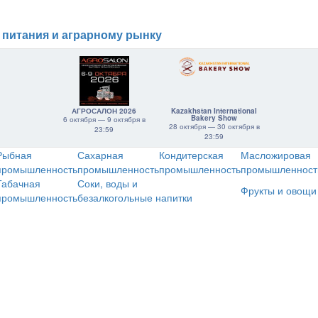
 питания и аграрному рынку
АГРОСАЛОН 2026
Kazakhstan International
Bakery Show
6 октября — 9 октября в
28 октября — 30 октября в
23:59
23:59
Рыбная
Сахарная
Кондитерская
Масложировая
промышленность
промышленность
промышленность
промышленност
Табачная
Соки, воды и
Фрукты и овощи
промышленность
безалкогольные напитки