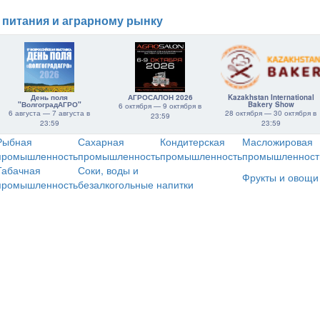
 питания и аграрному рынку
День поля
АГРОСАЛОН 2026
Kazakhstan International
"ВолгоградАГРО"
Bakery Show
6 октября — 9 октября в
6 августа — 7 августа в
28 октября — 30 октября в
23:59
23:59
23:59
Рыбная
Сахарная
Кондитерская
Масложировая
промышленность
промышленность
промышленность
промышленност
Табачная
Соки, воды и
Фрукты и овощи
промышленность
безалкогольные напитки