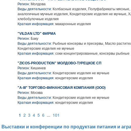
Регион:
Молдова
Виды деятельности:
Колбасные изделия, Полуфабрикаты мясные,
аналогичные мучные изделия, Кондитерские изделия не мучные, Х
хлебобулочные изделия
Краткая информация:
макаронные изделия
"VILDAN LTD" ФИРМА
Регион:
Баку
Виды деятельности:
Рыбные консервы и пресервы, Масло растител
Кондитерские изделия не мучные
Краткая информация:
соки концентрированные, консервы рыбные
"ZICOS-PRODUCTION" МОЛДОВО-ТУРЕЦКОЕ СП
Регион:
Кишинев
Виды деятельности:
Кондитерские изделия не мучные
Краткая информация:
кондитерские изделия
"А-III" ТОРГОВО-ФИНАНСОВАЯ КОМПАНИЯ (ООО)
Регион:
Москва
Виды деятельности:
Кондитерские изделия не мучные
Краткая информация:
кондитерские изделия
1
2
3
4
5
6
...
101
Выставки и конференции по продуктам питания и агр