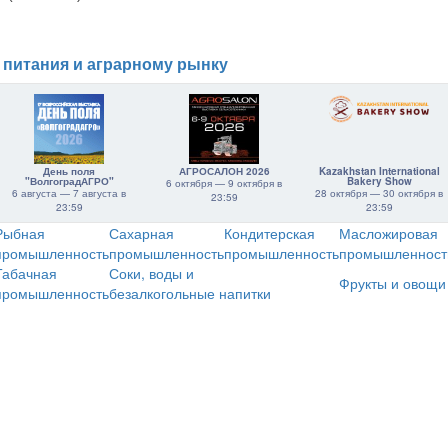
 питания и аграрному рынку
День поля
АГРОСАЛОН 2026
Kazakhstan International
"ВолгоградАГРО"
Bakery Show
6 октября — 9 октября в
6 августа — 7 августа в
28 октября — 30 октября в
23:59
23:59
23:59
Рыбная
Сахарная
Кондитерская
Масложировая
промышленность
промышленность
промышленность
промышленност
Табачная
Соки, воды и
Фрукты и овощи
промышленность
безалкогольные напитки