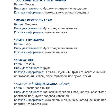
"LOUIS DREYFUS VOSTOCK" ФИРМА
Регион:
Москва
Виды деятельности:
Мукомольно-крупяная продукция
Краткая информация:
мукомольно-крупяная продукция
"MOARS PERESECINA" АО
Регион:
Молдова
Виды деятельности:
Мука продовольственная
Краткая информация:
мука пшеничная
"RIMEX, LTD" ФИРМА
Регион:
Баку
Виды деятельности:
Мука продовольственная
Краткая информация:
мука пшеничная
"Абаско" ООО
Регион:
Рязань
Виды деятельности:
Крупа
Краткая информация:
ПРОИЗВОДИТЕЛЬ. Крупы "Абаско" каши быс
приготовления, чипсы, пюре картофельное сухое, орехи
"АБЕГО" РАЙПИЩЕКОМБИНАТ (АО з.т.)
Регион:
Краснодарский край
Виды деятельности:
Колбасные изделия, Пиво, напитки безалкого
растительное, Мука продовольственная
Краткая информация:
мука пшеничная, вино виноградное, вино пло
напитки безалкогольные