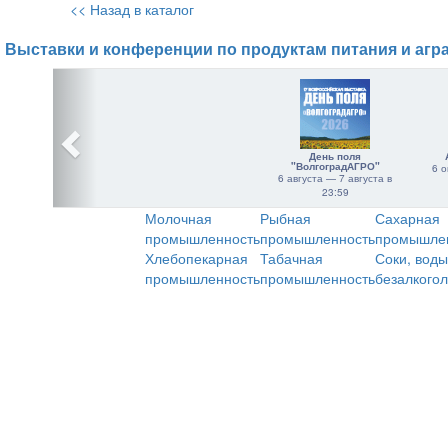
<< Назад в каталог
Выставки и конференции по продуктам питания и агр
День поля
"ВолгоградАГРО"
6 о
6 августа — 7 августа в
23:59
Молочная
Рыбная
Сахарная
промышленность
промышленность
промышле
Хлебопекарная
Табачная
Соки, воды
промышленность
промышленность
безалкого