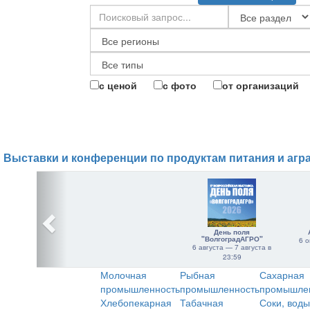
с ценой
с фото
от организаций
Выставки и конференции по продуктам питания и агр
День поля
"ВолгоградАГРО"
6 о
6 августа — 7 августа в
23:59
Молочная
Рыбная
Сахарная
промышленность
промышленность
промышле
Хлебопекарная
Табачная
Соки, воды