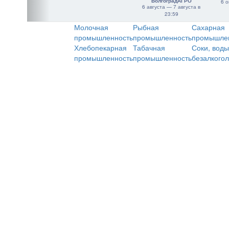
"ВолгоградАГРО"
6 о
6 августа — 7 августа в
23:59
Молочная
Рыбная
Сахарная
промышленность
промышленность
промышле
Хлебопекарная
Табачная
Соки, воды
промышленность
промышленность
безалкого