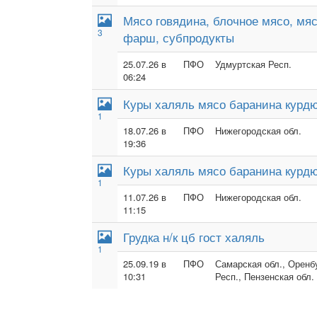
Мясо говядина, блочное мясо, мя
3
фарш, субпродукты
25.07.26 в
ПФО
Удмуртская Респ.
06:24
Куры халяль мясо баранина курдю
1
18.07.26 в
ПФО
Нижегородская обл.
19:36
Куры халяль мясо баранина курдю
1
11.07.26 в
ПФО
Нижегородская обл.
11:15
Грудка н/к цб гост халяль
1
25.09.19 в
ПФО
Самарская обл., Оренбу
10:31
Респ., Пензенская обл.