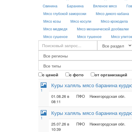
Cвинина
Баранина
Вяленое мясо
Го
Мясо глубокой заморозки
Мясо дикого кабана
Мясо козы
Мясо косули
Мясо крокодила
Мясо медведя
Мясо механической дообвалки
Мясо сушеное
Мясо тушеное
Мясо улиток
с ценой
с фото
от организаций
Куры халяль мясо баранина курдю
1
01.08.26 в
ПФО
Нижегородская обл.
08:11
Куры халяль мясо баранина курдю
1
25.07.26 в
ПФО
Нижегородская обл.
10:39