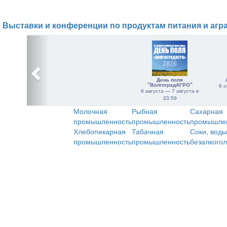
Выставки и конференции по продуктам питания и агр
День поля
"ВолгоградАГРО"
6 о
6 августа — 7 августа в
23:59
Молочная
Рыбная
Сахарная
промышленность
промышленность
промышле
Хлебопекарная
Табачная
Соки, воды
промышленность
промышленность
безалкого