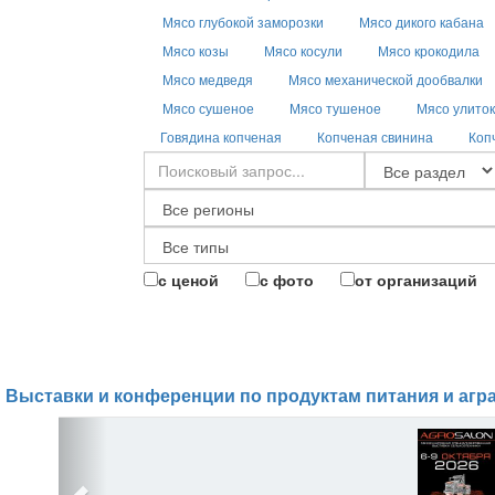
Мясо глубокой заморозки
Мясо дикого кабана
Мясо козы
Мясо косули
Мясо крокодила
Мясо медведя
Мясо механической дообвалки
Мясо сушеное
Мясо тушеное
Мясо улиток
Говядина копченая
Копченая свинина
Коп
с ценой
с фото
от организаций
Выставки и конференции по продуктам питания и агр