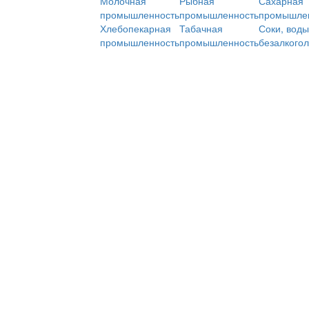
Молочная
Рыбная
Сахарная
промышленность
промышленность
промышле
Хлебопекарная
Табачная
Соки, воды
промышленность
промышленность
безалкого