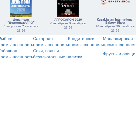
День поля
АГРОСАЛОН 2026
Kazakhstan International
"ВолгоградАГРО"
Bakery Show
6 октября — 9 октября в
6 августа — 7 августа в
28 октября — 30 октября в
23:59
23:59
23:59
Рыбная
Сахарная
Кондитерская
Масложировая
промышленность
промышленность
промышленность
промышленност
Табачная
Соки, воды и
Фрукты и овощи
промышленность
безалкогольные напитки