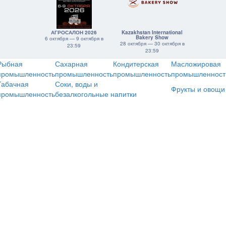
АГРОСАЛОН 2026
Kazakhstan International
Bakery Show
6 октября — 9 октября в
28 октября — 30 октября в
23:59
23:59
Рыбная
Сахарная
Кондитерская
Масложировая
промышленность
промышленность
промышленность
промышленност
Табачная
Соки, воды и
Фрукты и овощи
промышленность
безалкогольные напитки