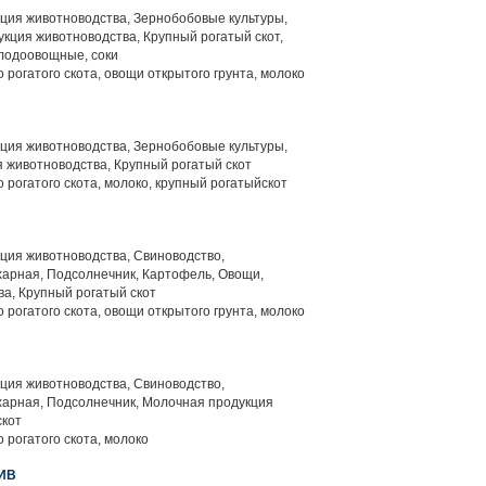
ция животноводства, Зернобобовые культуры,
кция животноводства, Крупный рогатый скот,
плодоовощные, соки
 рогатого скота, овощи открытого грунта, молоко
ция животноводства, Зернобобовые культуры,
 животноводства, Крупный рогатый скот
 рогатого скота, молоко, крупный рогатыйскот
ция животноводства, Свиноводство,
харная, Подсолнечник, Картофель, Овощи,
а, Крупный рогатый скот
 рогатого скота, овощи открытого грунта, молоко
ция животноводства, Свиноводство,
харная, Подсолнечник, Молочная продукция
скот
 рогатого скота, молоко
ИВ