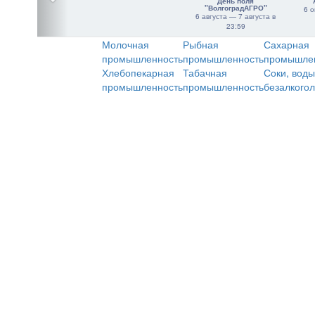
День поля
"ВолгоградАГРО"
6 о
6 августа — 7 августа в
23:59
Молочная
Рыбная
Сахарная
промышленность
промышленность
промышле
Хлебопекарная
Табачная
Соки, воды
промышленность
промышленность
безалкого