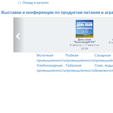
<< Назад в каталог
Выставки и конференции по продуктам питания и агр
День поля
"ВолгоградАГРО"
6 о
6 августа — 7 августа в
23:59
Молочная
Рыбная
Сахарная
промышленность
промышленность
промышле
Хлебопекарная
Табачная
Соки, воды
промышленность
промышленность
безалкого