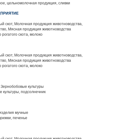
ое, цельномолочная продукция, сливки
ДПРИЯТИЕ
й скот, Молочная продукция животноводства,
тво, Мясная продукция животноводства
 рогатого скота, молоко
й скот, Молочная продукция животноводства,
тво, Мясная продукция животноводства
 рогатого скота, молоко
 Зернобобовые культуры
 культуры, подсолнечник
изделия мучные
врижки, печенье
й скот, Молочная продукция животноводства,