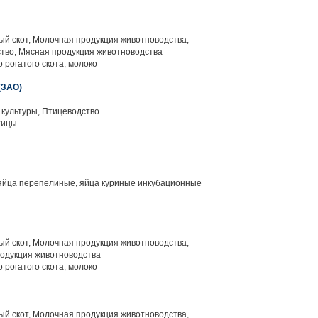
й скот, Молочная продукция животноводства,
тво, Мясная продукция животноводства
 рогатого скота, молоко
ЗАО)
культуры, Птицеводство
тицы
яйца перепелиные, яйца куриные инкубационные
й скот, Молочная продукция животноводства,
родукция животноводства
 рогатого скота, молоко
й скот, Молочная продукция животноводства,