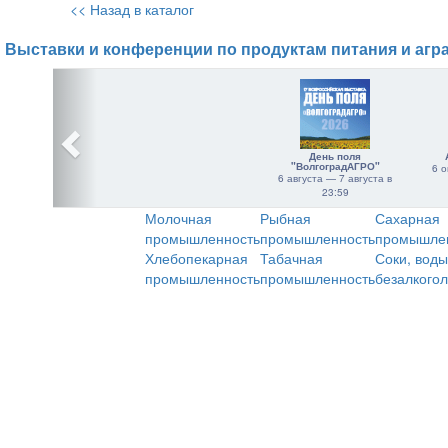
<< Назад в каталог
Выставки и конференции по продуктам питания и агр
День поля
"ВолгоградАГРО"
6 о
6 августа — 7 августа в
23:59
Молочная
Рыбная
Сахарная
промышленность
промышленность
промышле
Хлебопекарная
Табачная
Соки, воды
промышленность
промышленность
безалкого