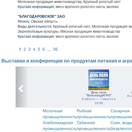
Молочная продукция животноводства, Крупный рогатый скот
Краткая информация:
мясо крупного рогатого скота, молоко
"БЛАГОДАРОВСКОЕ" ЗАО
Регион:
Омская область
Виды деятельности:
Крупный рогатый скот, Молочная продукция ж
Зернобобовые культуры, Мясная продукция животноводства
Краткая информация:
мясо крупного рогатого скота, молоко
1
2
3
4
5
6
...
36
Выставки и конференции по продуктам питания и агр
День поля
"ВолгоградАГРО"
6 о
6 августа — 7 августа в
23:59
Молочная
Рыбная
Сахарная
промышленность
промышленность
промышле
Хлебопекарная
Табачная
Соки, воды
промышленность
промышленность
безалкого