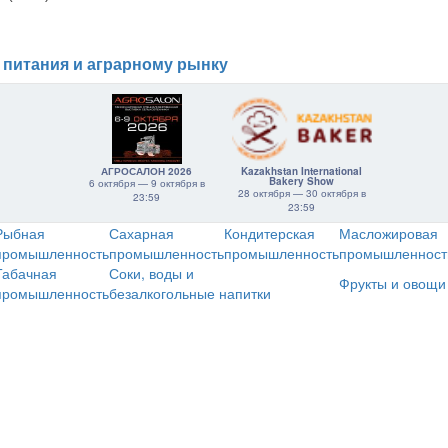
 питания и аграрному рынку
АГРОСАЛОН 2026
Kazakhstan International
Bakery Show
6 октября — 9 октября в
28 октября — 30 октября в
23:59
23:59
Рыбная
Сахарная
Кондитерская
Масложировая
промышленность
промышленность
промышленность
промышленност
Табачная
Соки, воды и
Фрукты и овощи
промышленность
безалкогольные напитки