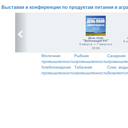
Выставки и конференции по продуктам питания и агр
День поля
"ВолгоградАГРО"
6 о
6 августа — 7 августа в
23:59
Молочная
Рыбная
Сахарная
промышленность
промышленность
промышле
Хлебопекарная
Табачная
Соки, воды
промышленность
промышленность
безалкого