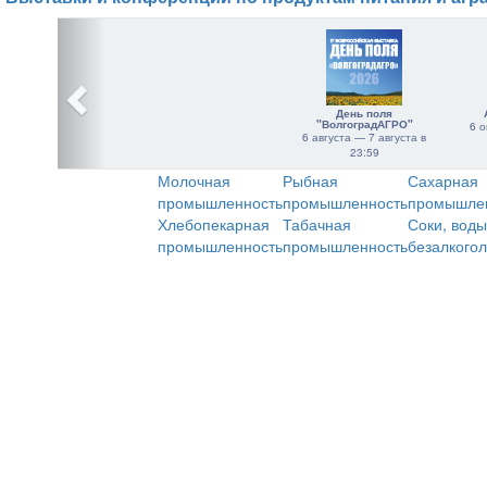
День поля
"ВолгоградАГРО"
6 о
6 августа — 7 августа в
23:59
Молочная
Рыбная
Сахарная
промышленность
промышленность
промышле
Хлебопекарная
Табачная
Соки, воды
промышленность
промышленность
безалкого