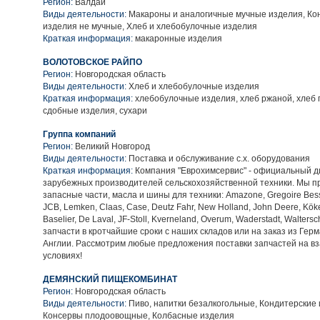
Регион:
Валдай
Виды деятельности:
Макароны и аналогичные мучные изделия, Ко
изделия не мучные, Хлеб и хлебобулочные изделия
Краткая информация:
макаронные изделия
ВОЛОТОВСКОЕ РАЙПО
Регион:
Новгородская область
Виды деятельности:
Хлеб и хлебобулочные изделия
Краткая информация:
хлебобулочные изделия, хлеб ржаной, хлеб
сдобные изделия, сухари
Группа компаний
Регион:
Великий Новгород
Виды деятельности:
Поставка и обслуживание с.х. оборудования
Краткая информация:
Компания "Еврохимсервис" - официальный д
зарубежных производителей сельскохозяйственной техники. Мы п
запасные части, масла и шины для техники: Amazone, Gregoire Bess
JCB, Lemken, Claas, Case, Deutz Fahr, New Holland, John Deere, Köke
Baselier, De Laval, JF-Stoll, Kverneland, Overum, Waderstadt, Walters
запчасти в кротчайшие сроки с наших складов или на заказ из Гер
Англии. Рассмотрим любые предложения поставки запчастей на в
условиях!
ДЕМЯНСКИЙ ПИЩЕКОМБИНАТ
Регион:
Новгородская область
Виды деятельности:
Пиво, напитки безалкогольные, Кондитерские 
Консервы плодоовощные, Колбасные изделия