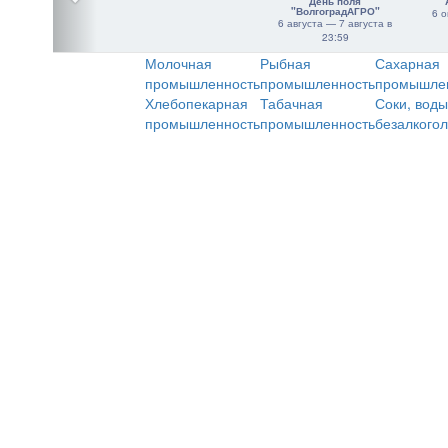
День поля
"ВолгоградАГРО"
6 о
6 августа — 7 августа в
23:59
Молочная
Рыбная
Сахарная
промышленность
промышленность
промышле
Хлебопекарная
Табачная
Соки, воды
промышленность
промышленность
безалкого