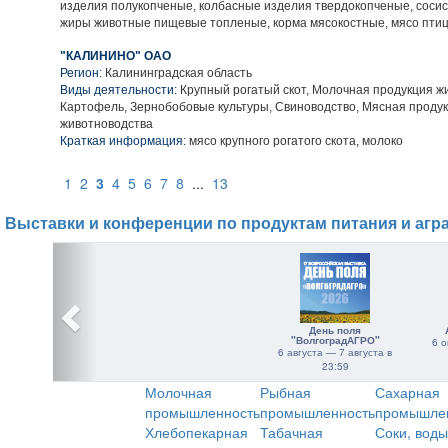
изделия полукопченые, колбасные изделия твердокопченые, сосиск
жиры животные пищевые топленые, корма мясокостные, мясо пти
"КАЛИНИНО" ОАО
Регион:
Калининградская область
Виды деятельности:
Крупный рогатый скот, Молочная продукция ж
Картофель, Зернобобовые культуры, Свиноводство, Мясная проду
животноводства
Краткая информация:
мясо крупного рогатого скота, молоко
1
2
3
4
5
6
7
8
...
13
Выставки и конференции по продуктам питания и агр
День поля
"ВолгоградАГРО"
6 о
6 августа — 7 августа в
23:59
Молочная
Рыбная
Сахарная
промышленность
промышленность
промышле
Хлебопекарная
Табачная
Соки, воды