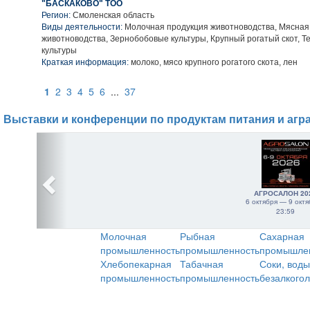
"БАСКАКОВО" ТОО
Регион:
Смоленская область
Виды деятельности:
Молочная продукция животноводства, Мясная
животноводства, Зернобобовые культуры, Крупный рогатый скот, Т
культуры
Краткая информация:
молоко, мясо крупного рогатого скота, лен
1
2
3
4
5
6
...
37
Выставки и конференции по продуктам питания и агр
АГРОСАЛОН 20
6 октября — 9 октя
23:59
Молочная
Рыбная
Сахарная
промышленность
промышленность
промышле
Хлебопекарная
Табачная
Соки, воды
промышленность
промышленность
безалкого