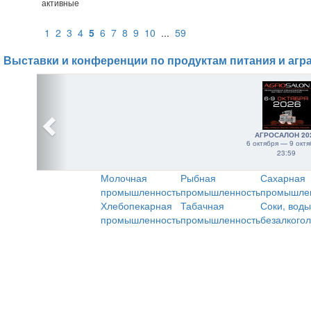
активные
1
2
3
4
5
6
7
8
9
10
...
59
Выставки и конференции по продуктам питания и агр
АГРОСАЛОН 20
6 октября — 9 октя
23:59
Молочная
Рыбная
Сахарная
промышленность
промышленность
промышле
Хлебопекарная
Табачная
Соки, воды
промышленность
промышленность
безалкого