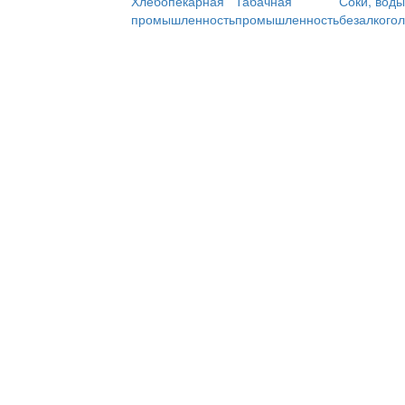
Хлебопекарная
Табачная
Соки, воды
промышленность
промышленность
безалкого