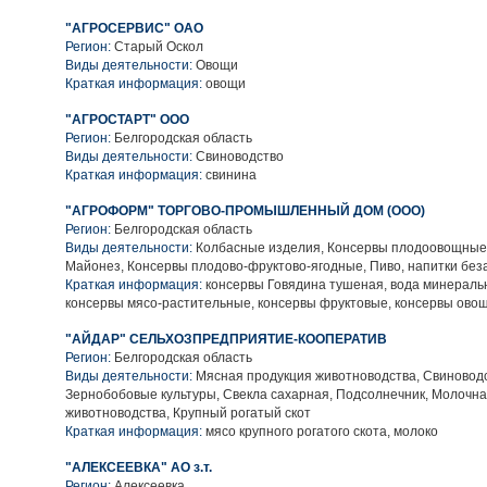
"АГРОСЕРВИС" ОАО
Регион:
Старый Оскол
Виды деятельности:
Овощи
Краткая информация:
овощи
"АГРОСТАРТ" ООО
Регион:
Белгородская область
Виды деятельности:
Свиноводство
Краткая информация:
свинина
"АГРОФОРМ" ТОРГОВО-ПРОМЫШЛЕННЫЙ ДОМ (ООО)
Регион:
Белгородская область
Виды деятельности:
Колбасные изделия, Консервы плодоовощные,
Майонез, Консервы плодово-фруктово-ягодные, Пиво, напитки без
Краткая информация:
консервы Говядина тушеная, вода минеральн
консервы мясо-растительные, консервы фруктовые, консервы ово
"АЙДАР" СЕЛЬХОЗПРЕДПРИЯТИЕ-КООПЕРАТИВ
Регион:
Белгородская область
Виды деятельности:
Мясная продукция животноводства, Свиноводс
Зернобобовые культуры, Свекла сахарная, Подсолнечник, Молочн
животноводства, Крупный рогатый скот
Краткая информация:
мясо крупного рогатого скота, молоко
"АЛЕКСЕЕВКА" АО з.т.
Регион:
Алексеевка