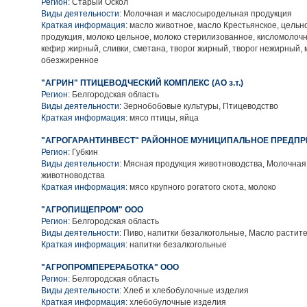
Регион:
Старый Оскол
Виды деятельности:
Молочная и маслосыродельная продукция
Краткая информация:
масло животное, масло Крестьянское, цель
продукция, молоко цельное, молоко стерилизованное, кисломолочн
кефир жирный, сливки, сметана, творог жирный, творог нежирный, 
обезжиренное
"АГРИН" ПТИЦЕВОДЧЕСКИЙ КОМПЛЕКС (АО з.т.)
Регион:
Белгородская область
Виды деятельности:
Зернобобовые культуры, Птицеводство
Краткая информация:
мясо птицы, яйца
"АГРОГАРАНТИНВЕСТ" РАЙОННОЕ МУНИЦИПАЛЬНОЕ ПРЕДПР
Регион:
Губкин
Виды деятельности:
Мясная продукция животноводства, Молочная
животноводства
Краткая информация:
мясо крупного рогатого скота, молоко
"АГРОПИЩЕПРОМ" ООО
Регион:
Белгородская область
Виды деятельности:
Пиво, напитки безалкогольные, Масло растит
Краткая информация:
напитки безалкогольные
"АГРОПРОМПЕРЕРАБОТКА" ООО
Регион:
Белгородская область
Виды деятельности:
Хлеб и хлебобулочные изделия
Краткая информация:
хлебобулочные изделия