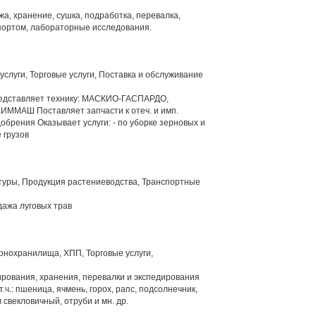
а, хранение, сушка, подработка, перевалка,
спортом, лабораторные исследования.
слуги, Торговые услуги, Поставка и обслуживание
едставляет технику: МАСКИО-ГАСПАРДО,
ММАШ Поставляет запчасти к отеч. и имп.
добрения Оказывает услуги: - по уборке зерновых и
 грузов
туры, Продукция растениеводства, Транспортные
дажа луговых трав
рнохранилища, ХПП, Торговые услуги,
ирования, хранения, перевалки и экспедирования
.ч.: пшеница, ячмень, горох, рапс, подсолнечник,
свекловичный, отруби и мн. др.