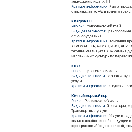
зернохранилища, ХПП
Краткая информация:
Купля, продаж
отправка, авто, ж\д и водным тран
Югагромаш
Регион:
Ставропольский край
Виды деятельности:
Транспортные у
с.х. оборудования
Краткая информация:
Компания пр
АГРОМАСТЕР, АЛМАЗ, ИЗиТ, АГРОХИ
технике Реализует СХЗР, семена, у
масленичных культур - по перевозке
ЮГО
Регион:
Орловская область
Виды деятельности:
Зерновые куль
услуги
Краткая информация:
Скупка и про
Южный морской порт
Регион:
Ростовская область
Виды деятельности:
Элеваторы, зе
Транспортные услуги
Краткая информация:
Услуги склад
сельскохозяйственной продукции в т
шрот рапсовый/ подсолнечный, жом 