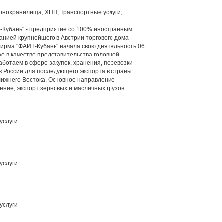
рнохранилища, ХПП, Транспортные услуги,
Кубань" - предприятие со 100% иностранным
анией крупнейшего в Австрии торгового дома
 Фирма "ФАИТ-Кубань" начала свою деятельность 06
ае в качестве представительства головной
ботаем в сфере закупок, хранения, перевозки
в России для последующего экспорта в страны
лижнего Востока. Основное направление
ение, экспорт зерновых и масличных грузов.
услуги
услуги
услуги