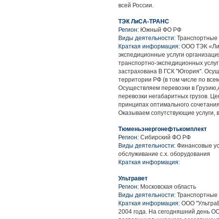
всей России.
ТЭК ЛиСА-ТРАНС
Регион:
Южный ФО РФ
Виды деятельности:
Транспортные 
Краткая информация:
ООО ТЭК «Ли
экспедиционные услуги организац
транспортно-экспедиционных услуг
застрахована В ГСК "Югория". Осу
территории РФ (в том числе по всем
Осуществляем перевозки в Грузию,
перевозки негабаритных грузов. Ц
принципах оптимального сочетания 
Оказываем сопутствующие услуги, 
Тюменьэнергонефтькомплект
Регион:
Сибирский ФО РФ
Виды деятельности:
Финансовые усл
обслуживание с.х. оборудования
Краткая информация:
Ультравет
Регион:
Московская область
Виды деятельности:
Транспортные у
Краткая информация:
ООО "УльтраВ
2004 года. На сегодняшний день О