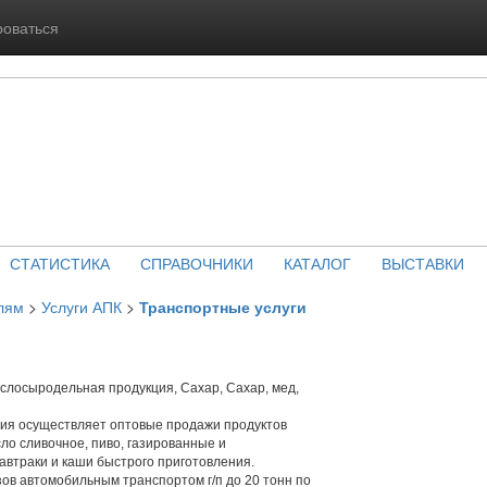
роваться
СТАТИСТИКА
СПРАВОЧНИКИ
КАТАЛОГ
ВЫСТАВКИ
лям
>
Услуги АПК
>
Транспортные услуги
слосыродельная продукция, Сахар, Сахар, мед,
я осуществляет оптовые продажи продуктов
асло сливочное, пиво, газированные и
автраки и каши быстрого приготовления.
зов автомобильным транспортом г/п до 20 тонн по