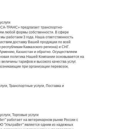
услуги
СА-ТРАНС» предлагает транспортно-
иям любой формы собственности. В сфере
 мы работаем 3 года. Наша ответственность
ществим доставку Вашей продукции по всей
 республикам Кавказского региона) и СНГ.
Армению, Казахстан и обратно. Осуществляем
еновая политика Нашей Компании основывается на
величины тарифов и высокого качества услуг.
возникающие при организации перевозок.
уги, Транспортные услуги, Поставка и
слуги, Торговые услуги
ет" работает на ветеринарном рынке России с
ОО "УльтраВет" является одним из надежных