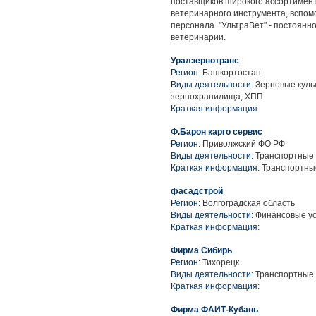
поставщиков широкого ассортимен
ветеринарного инструмента, вспом
персонала. "УльтраВет" - постоян
ветеринарии.
Уралзернотранс
Регион:
Башкортостан
Виды деятельности:
Зерновые культ
зернохранилища, ХПП
Краткая информация:
Ф.Барон карго сервис
Регион:
Приволжский ФО РФ
Виды деятельности:
Транспортные 
Краткая информация:
Транспортные
фасадстрой
Регион:
Волгоградская область
Виды деятельности:
Финансовые усл
Краткая информация:
Фирма Сибирь
Регион:
Тихорецк
Виды деятельности:
Транспортные у
Краткая информация:
Фирма ФАИТ-Кубань