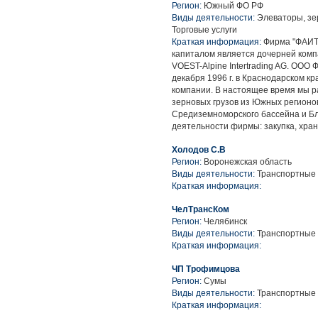
Регион:
Южный ФО РФ
Виды деятельности:
Элеваторы, зе
Торговые услуги
Краткая информация:
Фирма "ФАИТ-
капиталом является дочерней комп
VOEST-Alpine Intertrading AG. ООО
декабря 1996 г. в Краснодарском кр
компании. В настоящее время мы ра
зерновых грузов из Южных регионо
Средиземноморского бассейна и Б
деятельности фирмы: закупка, хран
Холодов С.В
Регион:
Воронежская область
Виды деятельности:
Транспортные 
Краткая информация:
ЧелТрансКом
Регион:
Челябинск
Виды деятельности:
Транспортные 
Краткая информация:
ЧП Трофимцова
Регион:
Сумы
Виды деятельности:
Транспортные 
Краткая информация: