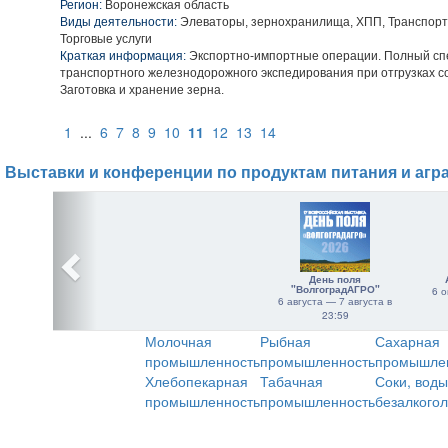
Регион:
Воронежская область
Виды деятельности:
Элеваторы, зернохранилища, ХПП, Транспорт
Торговые услуги
Краткая информация:
Экспортно-импортные операции. Полный спе
транспортного железнодорожного экспедирования при отгрузках 
Заготовка и хранение зерна.
1
...
6
7
8
9
10
11
12
13
14
Выставки и конференции по продуктам питания и агр
День поля
"ВолгоградАГРО"
6 о
6 августа — 7 августа в
23:59
Молочная
Рыбная
Сахарная
промышленность
промышленность
промышле
Хлебопекарная
Табачная
Соки, воды
промышленность
промышленность
безалкого